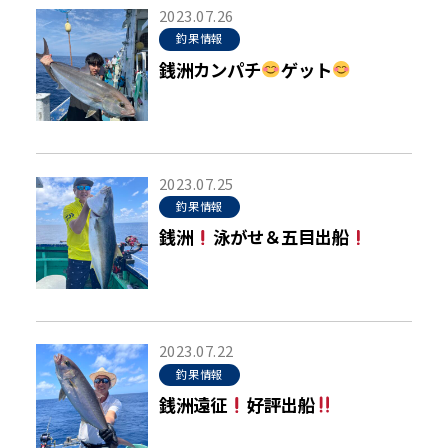
2023.07.26
釣果情報
銭洲カンパチ
ゲット
2023.07.25
釣果情報
銭洲
泳がせ＆五目出船
2023.07.22
釣果情報
銭洲遠征
好評出船