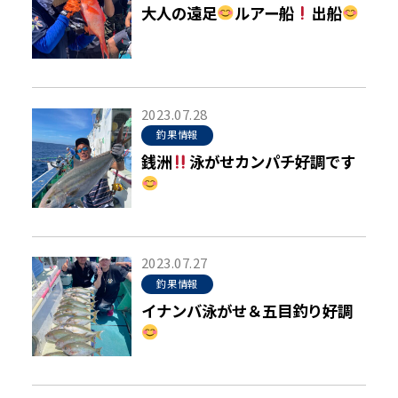
大人の遠足
ルアー船
出船
2023.07.28
釣果情報
銭洲
泳がせカンパチ好調です
2023.07.27
釣果情報
イナンバ泳がせ＆五目釣り好調