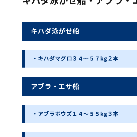
キハダ泳がせ船・アブラ・
キハダ泳がせ船
・キハダマグロ３４〜５７kg２本
アブラ・エサ船
・アブラボウズ１４〜５５kg３本