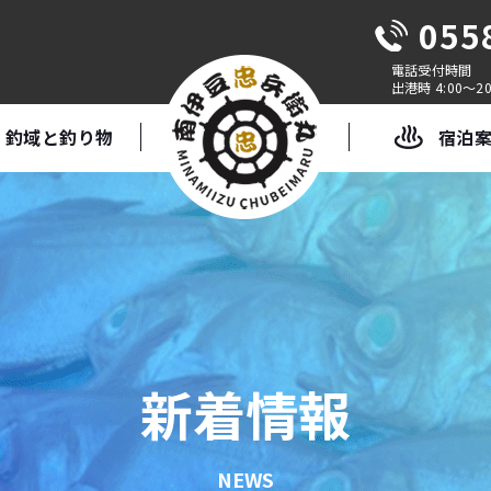
055
出港時 4:00～20
釣域と釣り物
宿泊
新着情報