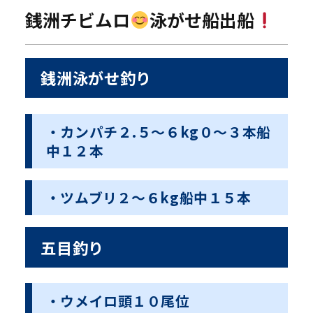
銭洲チビムロ
泳がせ船出船
銭洲泳がせ釣り
・カンパチ２.５〜６kg０〜３本船
中１２本
・ツムブリ２〜６kg船中１５本
五目釣り
・ウメイロ頭１０尾位