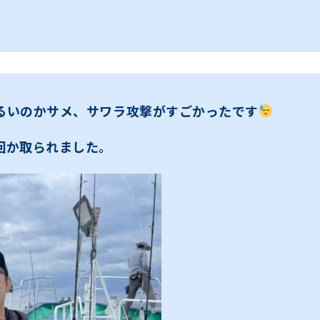
。
るいのかサメ、サワラ攻撃がすごかったです
回か取られました。