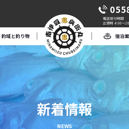
055
出港時 4:00～20
釣域と釣り物
宿泊
新着情報