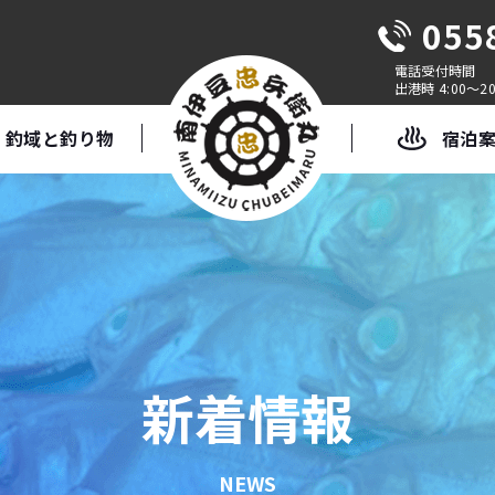
055
出港時 4:00～20
釣域と釣り物
宿泊
新着情報