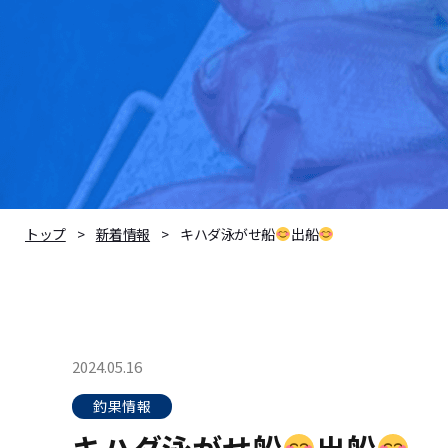
キハダ泳がせ船
出船
トップ
新着情報
2024.05.16
釣果情報