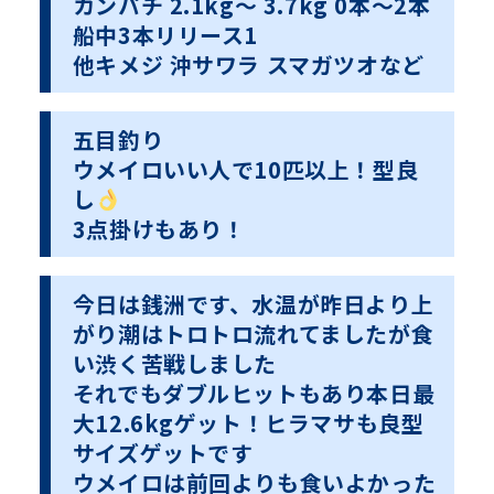
カンパチ 2.1kg〜 3.7kg 0本〜2本
船中3本リリース1
他キメジ 沖サワラ スマガツオなど
五目釣り
ウメイロいい人で10匹以上！型良
し
3点掛けもあり！
今日は銭洲です、水温が昨日より上
がり潮はトロトロ流れてましたが食
い渋く苦戦しました
それでもダブルヒットもあり本日最
大12.6kgゲット！ヒラマサも良型
サイズゲットです
ウメイロは前回よりも食いよかった