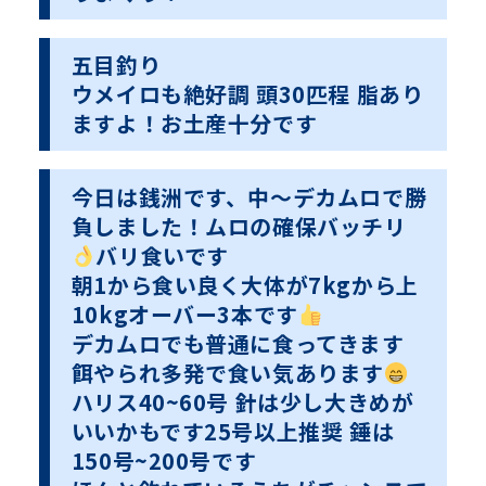
五目釣り
ウメイロも絶好調 頭30匹程 脂あり
ますよ！お土産十分です
今日は銭洲です、中〜デカムロで勝
負しました！ムロの確保バッチリ
バリ食いです
朝1から食い良く大体が7kgから上
10kgオーバー3本です
デカムロでも普通に食ってきます
餌やられ多発で食い気あります
ハリス40~60号 針は少し大きめが
いいかもです25号以上推奨 錘は
150号~200号です