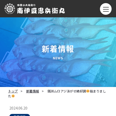
新着情報
トップ
新着情報
銭洲ムロアジ泳がせ絶好調
始まりまし
た
2024.06.20