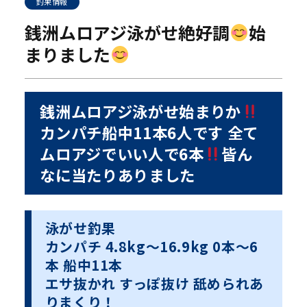
釣果情報
銭洲ムロアジ泳がせ絶好調
始
まりました
銭洲ムロアジ泳がせ始まりか
カンパチ船中11本6人です 全て
ムロアジでいい人で6本
皆ん
なに当たりありました
泳がせ釣果
カンパチ 4.8kg〜16.9kg 0本〜6
本 船中11本
エサ抜かれ すっぽ抜け 舐められあ
りまくり！