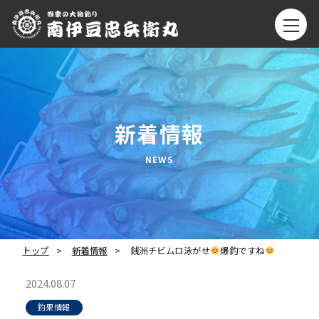
新着情報
トップ
新着情報
銭洲チビムロ泳がせ
爆釣ですね
2024.08.07
釣果情報