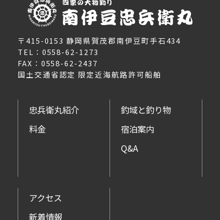
〒415-0153 静岡県賀茂郡南伊豆町手石434
TEL：0558-62-1273
FAX：0558-62-2437
国土交通省認定 限定近海航路許可船舶
忠兵衛丸紹介
釣域と釣り物
料金
宿泊案内
Q&A
アクセス
新着情報