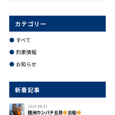
カテゴリー
すべて
釣果情報
お知らせ
新着記事
2026.08.01
銭洲カンパチ五目
出船