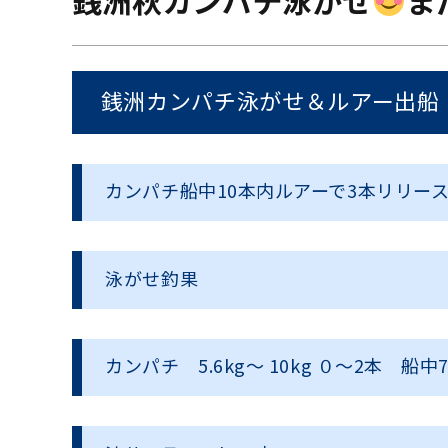
銭洲秋カンパチ泳がせ
ま
銭洲カンパチ泳がせ＆ルアー出船
カンパチ船中
10
本内ルアーで
3
本リリー
泳がせ釣果
カンパチ
5.6kg
〜
10kg
０〜
2
本 船中