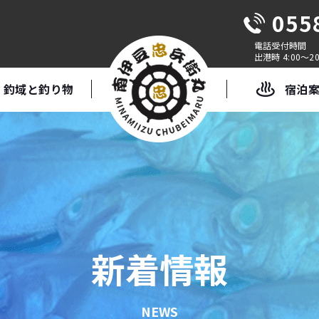
055
出港時 4:00～20
釣域と釣り物
宿泊
新着情報