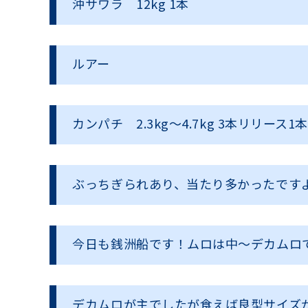
沖サワラ
12kg 1
本
ルアー
カンパチ
2.3kg
〜
4.7kg 3
本リリース
1
本
ぶっちぎられあり、当たり多かったです
今日も銭洲船です！ムロは中〜デカムロ
デカムロが主でしたが食えば良型サイズ