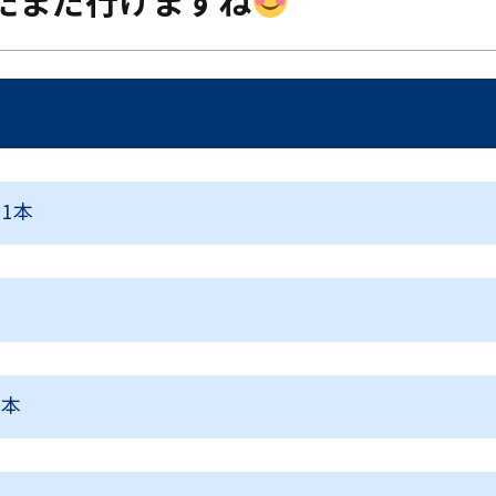
だまだ行けますね
ス
1
本
7
本