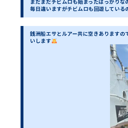
まだまだチビムロも始まったばっかりな
毎日違いますがチビムロも回遊している
銭洲船エサとルアー共に空きありますの
いします