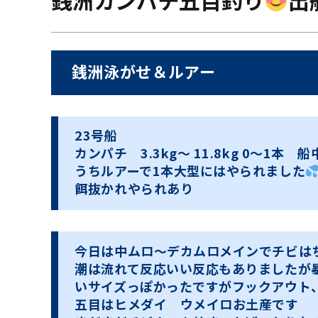
銭洲カンパチ五目釣り
出
銭洲泳がせ＆ルアー
23号船
カンパチ 3.3kg〜 11.8kg 0〜1本 船
うちルアーで1本大型にはやられました
餌抜かれやられあり
今日は中ムロ〜デカムロメインでチビは
潮は流れて反応いい反応もありましたが
いサイズっぽかったですがフックアウト
五目はヒメダイ ウメイロお土産です