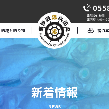
055
出港時 4:00～20
釣域と釣り物
宿泊
新着情報