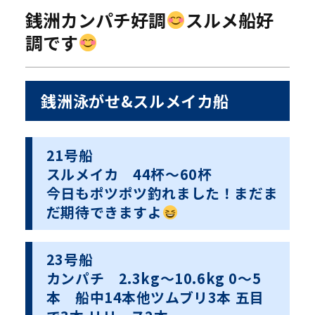
銭洲カンパチ好調
スルメ船好
調です
銭洲泳がせ&スルメイカ船
21号船
スルメイカ 44杯〜60杯
今日もポツポツ釣れました！まだま
だ期待できますよ
23号船
カンパチ 2.3kg〜10.6kg 0〜5
本 船中14本他ツムブリ3本 五目