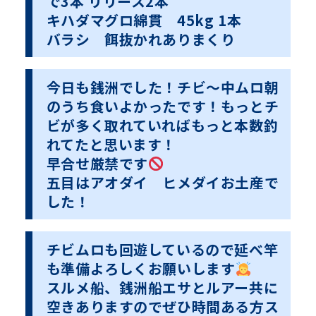
で3本 リリース2本
キハダマグロ綿貫 45kg 1本
バラシ 餌抜かれありまくり
今日も銭洲でした！チビ〜中ムロ朝
のうち食いよかったです！もっとチ
ビが多く取れていればもっと本数釣
れてたと思います！
早合せ厳禁です
五目はアオダイ ヒメダイお土産で
した！
チビムロも回遊しているので延べ竿
も準備よろしくお願いします
スルメ船、銭洲船エサとルアー共に
空きありますのでぜひ時間ある方ス