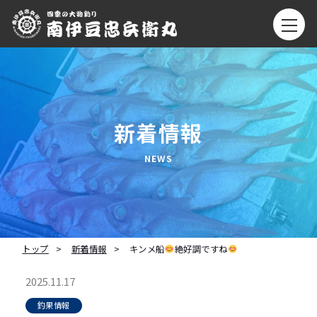
新着情報
トップ
新着情報
キンメ船
絶好調ですね
2025.11.17
釣果情報