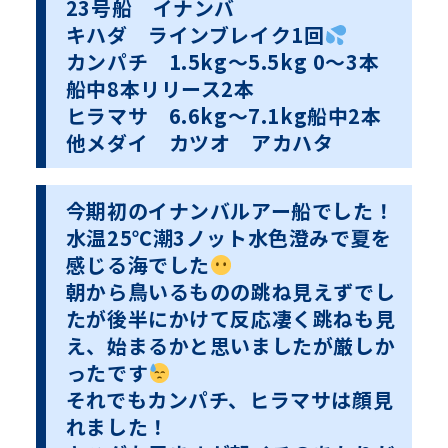
23号船 イナンバ
キハダ ラインブレイク1回
カンパチ 1.5kg〜5.5kg 0〜3本
船中8本リリース2本
ヒラマサ 6.6kg〜7.1kg船中2本
他メダイ カツオ アカハタ
今期初のイナンバルアー船でした！
水温25℃潮3ノット水色澄みで夏を
感じる海でした
朝から鳥いるものの跳ね見えずでし
たが後半にかけて反応凄く跳ねも見
え、始まるかと思いましたが厳しか
ったです
それでもカンパチ、ヒラマサは顔見
れました！