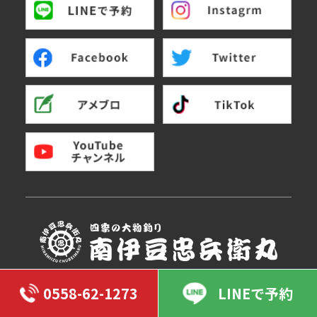
〒415-0153 静岡県賀茂郡南伊豆町手石434
0558-62-1273
LINEで予約
TEL：0558-62-1273
FAX：0558-62-2437