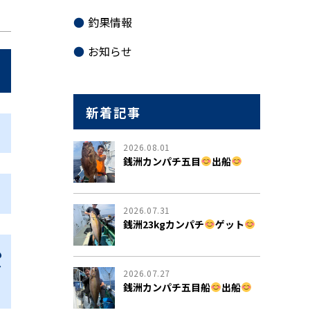
釣果情報
お知らせ
新着記事
2026.08.01
銭洲カンパチ五目
出船
2026.07.31
銭洲23kgカンパチ
ゲット
も
だ
2026.07.27
銭洲カンパチ五目船
出船