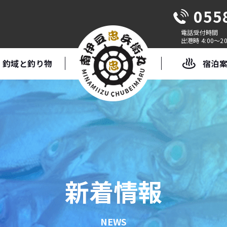
055
出港時 4:00～20
釣域と釣り物
宿泊
新着情報