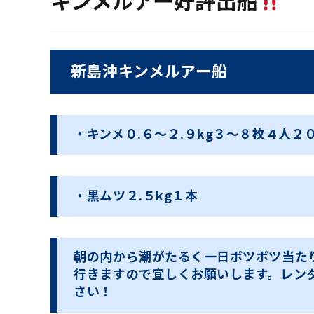
キンメルアー好評出船
新島沖キンメルアー船
・キンメ０.６〜２.９kg３〜８枚４人２
・黒ムツ２.５kg１本
朝の内から潮がたるく一日ボツボツ当た
行きますので宜しくお願いします。レン
さい！