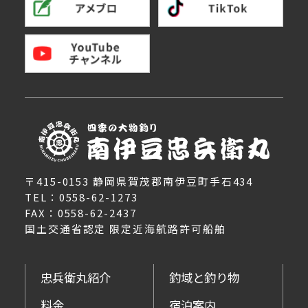
〒415-0153 静岡県賀茂郡南伊豆町手石434
TEL：0558-62-1273
FAX：0558-62-2437
国土交通省認定 限定近海航路許可船舶
忠兵衛丸紹介
釣域と釣り物
料金
宿泊案内