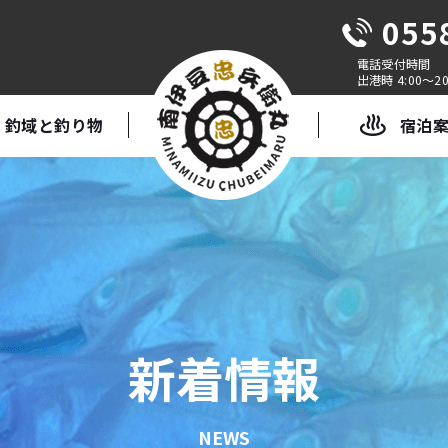
055
出港時 4:00～20
釣域と釣り物
宿泊
新着情報