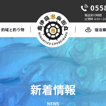
055
出港時 4:00～20
釣域と釣り物
宿泊
新着情報