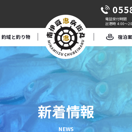
055
出港時 4:00～20
釣域と釣り物
宿泊
新着情報