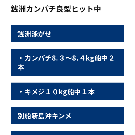
銭洲カンパチ良型ヒット中
銭洲泳がせ
・カンパチ8.３〜8.４kg船中２
本
・キメジ１０kg船中１本
別船新島沖キンメ