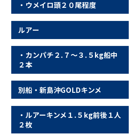
・ウメイロ頭２０尾程度
ルアー
・カンパチ２.７〜３.５kg船中
２本
別船・新島沖GOLDキンメ
・ルアーキンメ１.５kg前後１人
２枚