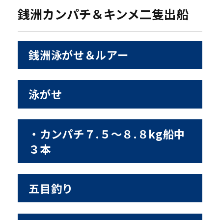
銭洲カンパチ＆キンメ二隻出船
銭洲泳がせ＆ルアー
泳がせ
・カンパチ７.５〜８.８kg船中
３本
五目釣り